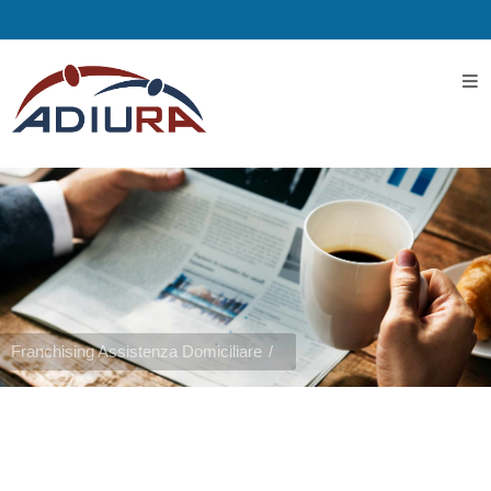
Home
I
Servizi
Servizi
Assistenziali
Franchising Assistenza Domiciliare
Assistenza
ospedaliera
Servizi