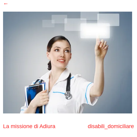
Medici
←
Specialistici
Assistenza
Infermieristica
Prelievi a
Domicilio
Medicazioni
Lesioni
da
Decubito
La missione di Adiura
disabili_domiciliare