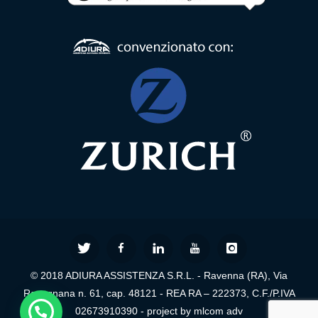
Formula
Comunità
Alloggio
Formula
Centro
Diurno
Formula
RSA
Ambulatorio
© 2018 ADIURA ASSISTENZA S.R.L. - Ravenna (RA), Via
di
Ravegnana n. 61, cap. 48121 - REA RA – 222373, C.F./P.IVA
Prossimità
02673910390 - project by mlcom adv