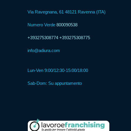
Via Ravegnana, 61 48121 Ravenna (ITA)
Formula
Numero Verde
800090538
Web
Agency
+393275308774
+393275308775
info@adiura.com
Formula
Corner
Lun-Ven 9:00/12:30-15:00/18:00
Formula
Sab-Dom: Su appuntamento
Agenzia
Formula
Casa
Famiglia