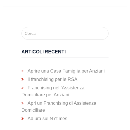
Trasporto
Disabili
Dimissioni
Ospedaliere
ARTICOLI RECENTI
Servizio di
Fisioterapia
Aprire una Casa Famiglia per Anziani
Il franchising per le RSA
Franchising nell’Assistenza
Servizio
Domiciliare per Anziani
di
Apri un Franchising di Assistenza
Podologia
Domiciliare
Adiura sul NYtimes
Consulenza