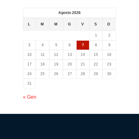
Psicologica
Agosto 2026
Servizio
L
M
M
G
V
S
D
CAF
1
2
3
4
5
6
7
8
9
Disbrigo
10
11
12
13
14
15
16
Pratiche
17
18
19
20
21
22
23
24
25
26
27
28
29
30
Assistenza
31
Legale
« Gen
Detrazione
Fiscale
Franchising