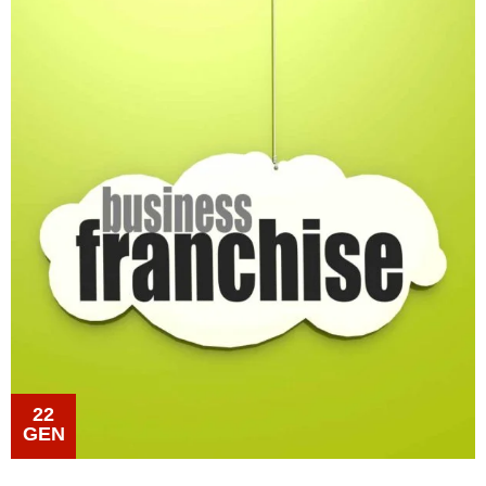
Medici
Specialistici
Assistenza
Infermieristica
Prelievi a
Domicilio
Medicazioni
Lesioni
da
22
GEN
Decubito