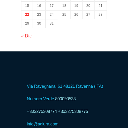
15
16
17
18
19
20
21
22
23
24
25
26
27
28
Formula
29
30
31
Web
Agency
« Dic
Formula
Corner
Formula
Via Ravegnana, 61 48121 Ravenna (ITA)
Agenzia
Numero Verde
800090538
Formula
+393275308774
+393275308775
Casa
Famiglia
info@adiura.com