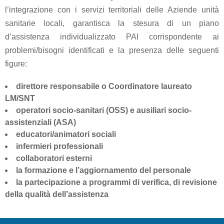
l’integrazione con i servizi territoriali delle Aziende unità
Letto e
sanitarie locali, garantisca la stesura di un piano
snodi
d’assistenza individualizzato PAI corrispondente ai
4
problemi/bisogni identificati e la presenza delle seguenti
sezioni
figure:
Lotto a
direttore responsabile o Coordinatore laureato
1
LM/SNT
snodo
operatori socio-sanitari (OSS) e ausiliari socio-
2
assistenziali (ASA)
sezioni
educatori/animatori sociali
Letto
infermieri professionali
elettrico
collaboratori esterni
la formazione e l’aggiornamento del personale
Misuratore
la partecipazione a programmi di verifica, di revisione
pressione
della qualità dell’assistenza
Nebulizzatore