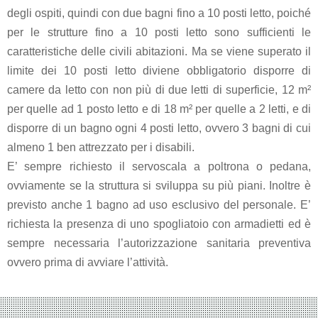
degli ospiti, quindi con due bagni fino a 10 posti letto, poiché
per le strutture fino a 10 posti letto sono sufficienti le
Formula
caratteristiche delle civili abitazioni. Ma se viene superato il
Web
limite dei 10 posti letto diviene obbligatorio disporre di
Agency
camere da letto con non più di due letti di superficie, 12 m²
per quelle ad 1 posto letto e di 18 m² per quelle a 2 letti, e di
disporre di un bagno ogni 4 posti letto, ovvero 3 bagni di cui
Formula
almeno 1 ben attrezzato per i disabili.
Corner
E’ sempre richiesto il servoscala a poltrona o pedana,
ovviamente se la struttura si sviluppa su più piani. Inoltre è
Formula
previsto anche 1 bagno ad uso esclusivo del personale. E’
Agenzia
richiesta la presenza di uno spogliatoio con armadietti ed è
sempre necessaria l’autorizzazione sanitaria preventiva
ovvero prima di avviare l’attività.
Formula
Casa
Famiglia