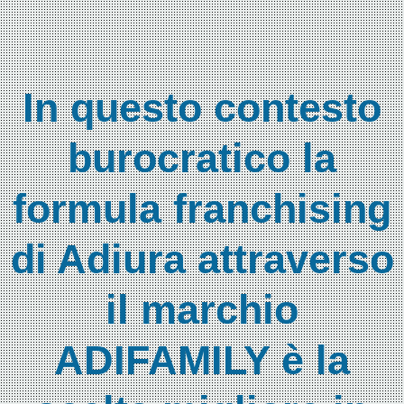
Formula
Comunità
Alloggio
In questo contesto
burocratico la
Formula
Centro
Diurno
formula franchising
di Adiura attraverso
Formula
RSA
il marchio
Ambulatorio
ADIFAMILY è la
di
Prossimità