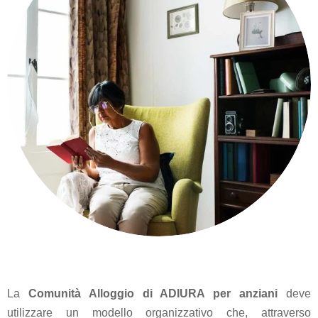
Aspiratore
chirurgico
Bidet
Elettronico
Carrozzina
Copriletto
Deambulatore
in acciaio
Detergenti
Dispositivo
antirussamento
La
Comunità Alloggio di ADIURA per anziani
deve
Duetto
utilizzare un modello organizzativo che, attraverso