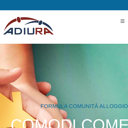
Home
I
Servizi
Servizi
Assistenziali
Assistenza
ospedaliera
FORMULA COMUNITÀ ALLOGGIO
COMODI COM
Servizi