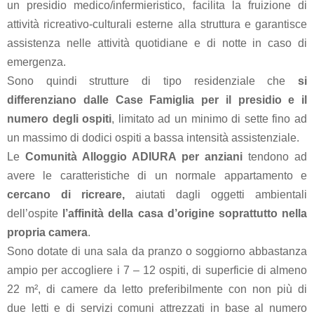
Psicologica
un presidio medico/infermieristico, facilita la fruizione di
attività ricreativo-culturali esterne alla struttura e garantisce
assistenza nelle attività quotidiane e di notte in caso di
Servizio
emergenza.
CAF
Sono quindi strutture di tipo residenziale che
si
differenziano dalle Case Famiglia per il presidio e il
Disbrigo
numero degli ospiti
, limitato ad un minimo di sette fino ad
Pratiche
un massimo di dodici ospiti a bassa intensità assistenziale.
Le
Comunità Alloggio ADIURA
per anziani
tendono ad
avere le caratteristiche di un normale appartamento e
Assistenza
cercano di ricreare,
aiutati dagli oggetti ambientali
Legale
dell’ospite
l’affinità della casa d’origine soprattutto nella
propria camera
.
Detrazione
Sono dotate di una sala da pranzo o soggiorno abbastanza
Fiscale
ampio per accogliere i 7 – 12 ospiti, di superficie di almeno
22 m², di camere da letto preferibilmente con non più di
due letti e di servizi comuni attrezzati in base al numero
Franchising