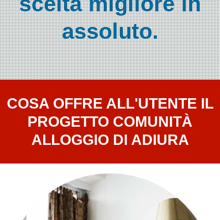
scelta migliore in
I
assoluto.
Nostri
Centri
Contatti
COSA OFFRE ALL'UTENTE IL
News
PROGETTO COMUNITÀ
ALLOGGIO DI ADIURA
Apparecchiature
elettromedicali
Aerosol
a
pistone