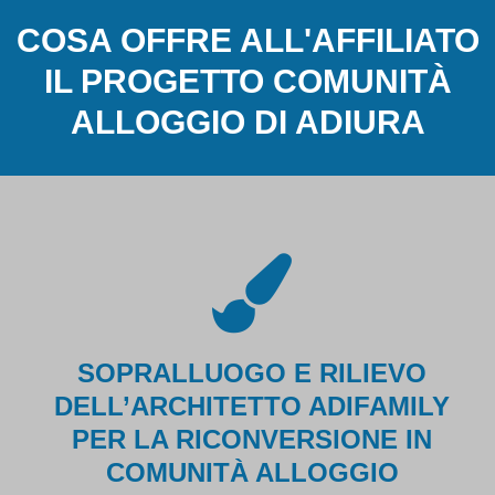
a pistone
COSA OFFRE ALL'AFFILIATO
Poltrona
IL PROGETTO COMUNITÀ
Relax
ALLOGGIO DI ADIURA
Pulsimetro
a dito
Sollevatore
pro-lift
Tuta
degente
SOPRALLUOGO E RILIEVO
CPS
Tele
DELL’ARCHITETTO ADIFAMILY
Medicina
PER LA RICONVERSIONE IN
COMUNITÀ ALLOGGIO