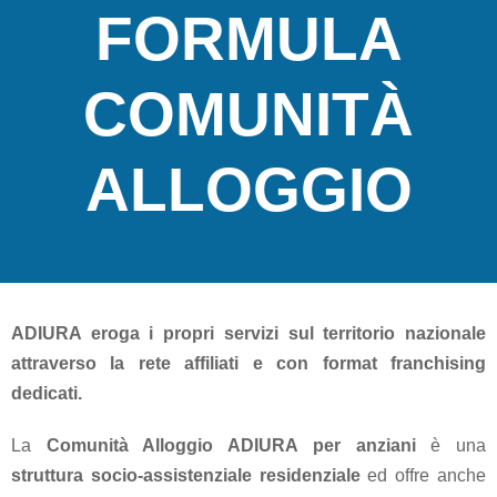
FORMULA
Trasporto
Disabili
COMUNITÀ
Dimissioni
Ospedaliere
ALLOGGIO
Servizio di
Fisioterapia
ADIURA eroga i propri servizi sul territorio nazionale
Servizio
attraverso la rete affiliati e con format franchising
di
dedicati.
Podologia
La
Comunità Alloggio ADIURA
per anziani
è una
Consulenza
struttura socio-assistenziale residenziale
ed offre anche