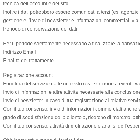
tecnica dell’account e del sito.
Inoltre i dati potrebbero essere comunicati a terzi (es. agenzie 
Formula
gestione e l’invio di newsletter e informazioni commerciali via e
Comunità
Alloggio
Periodo di conservazione dei dati
Per il periodo strettamente necessario a finalizzare la transazion
Formula
Indirizzo Email
Centro
Finalità del trattamento
Diurno
Registrazione account
Fornitura del servizio da te richiesto (es. iscrizione a eventi, w
Formula
Invio di informazioni e altre attività necessarie alla conclusione
RSA
Invio di newsletter in caso di tua registrazione al relativo servi
Con il tuo consenso, invio di informazioni commerciali anche vi
Ambulatorio
grado di soddisfazione della clientela, ricerche di mercato, att
di
Con il tuo consenso, attività di profilazione e analisi dell’esp
Prossimità