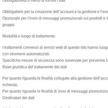
Obbligatorietà o meno di fornire i dati
I
Obbligatorio per la creazione dell’account e la gestione e l’es
Nostri
Opzionale per l’invio di messaggi promozionali sui prodotti e s
Centri
gruppo
Modalità e luogo di trattamento
Contatti
I trattamenti connessi ai servizi web di questo sito hanno luogo
con strumenti automatizzati.
News
Specifiche misure di sicurezza sono osservate per prevenire la pe
Base giuridica del trattamento dei dati
Apparecchiature
elettromedicali
Per quanto riguarda le finalità collegate alla gestione dell’accou
richiesta.
Aerosol
Per quanto riguarda le finalità di invio di messaggi promozional
a
Destinatari dei dati
pistone