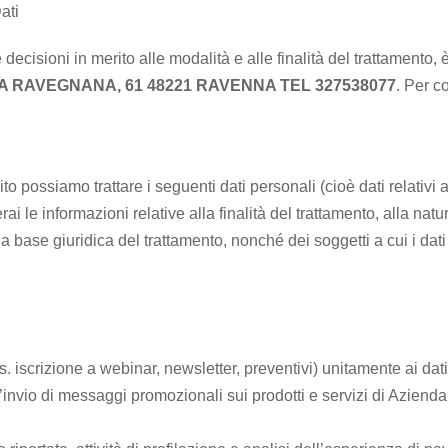
ati
 decisioni in merito alle modalità e alle finalità del trattamento, 
IA RAVEGNANA, 61 48221 RAVENNA TEL 327538077
. Per co
 sito possiamo trattare i seguenti dati personali (cioè dati relativi
erai le informazioni relative alla finalità del trattamento, alla natu
la base giuridica del trattamento, nonché dei soggetti a cui i da
. iscrizione a webinar, newsletter, preventivi) unitamente ai dati 
l’invio di messaggi promozionali sui prodotti e servizi di Azienda