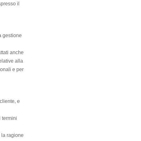
spresso il
a gestione
attati anche
lative alla
ionali e per
cliente, e
i termini
e la ragione