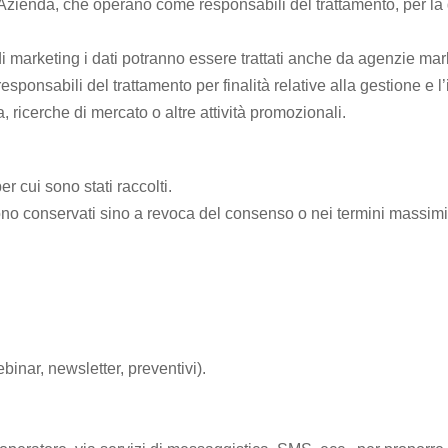
 Azienda, che operano come responsabili del trattamento, per la
à di marketing i dati potranno essere trattati anche da agenzie mar
ponsabili del trattamento per finalità relative alla gestione e l’
, ricerche di mercato o altre attività promozionali.
r cui sono stati raccolti.
i sono conservati sino a revoca del consenso o nei termini massimi
ebinar, newsletter, preventivi).