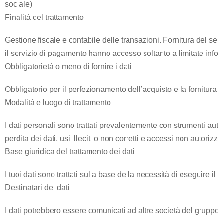
sociale)
Finalità del trattamento
Formula
Gestione fiscale e contabile delle transazioni. Fornitura del serv
Web
il servizio di pagamento hanno accesso soltanto a limitate info
Agency
Obbligatorietà o meno di fornire i dati
Obbligatorio per il perfezionamento dell’acquisto e la fornitura 
Formula
Corner
Modalità e luogo di trattamento
I dati personali sono trattati prevalentemente con strumenti a
Formula
perdita dei dati, usi illeciti o non corretti e accessi non autorizz
Agenzia
Base giuridica del trattamento dei dati
I tuoi dati sono trattati sulla base della necessità di eseguire il
Formula
Destinatari dei dati
Casa
Famiglia
I dati potrebbero essere comunicati ad altre società del grup