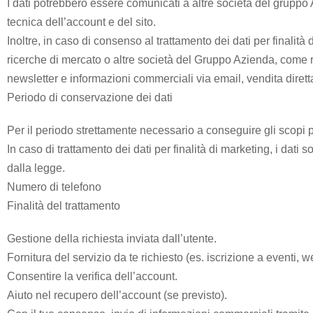
I dati potrebbero essere comunicati a altre società del gruppo
Aspiratore
tecnica dell’account e del sito.
chirurgico
Inoltre, in caso di consenso al trattamento dei dati per finalit
Bidet
ricerche di mercato o altre società del Gruppo Azienda, come res
Elettronico
newsletter e informazioni commerciali via email, vendita diretta
Periodo di conservazione dei dati
Carrozzina
Per il periodo strettamente necessario a conseguire gli scopi pe
Copriletto
In caso di trattamento dei dati per finalità di marketing, i dat
dalla legge.
Deambulatore
Numero di telefono
in acciaio
Finalità del trattamento
Detergenti
Gestione della richiesta inviata dall’utente.
Dispositivo
Fornitura del servizio da te richiesto (es. iscrizione a eventi, w
antirussamento
Consentire la verifica dell’account.
Aiuto nel recupero dell’account (se previsto).
Duetto