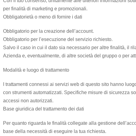
Con il tuo consenso, unitamente alle ulteriori informazioni sotto
Trasporto
per finalità di marketing e promozionali.
Disabili
Obbligatorietà o meno di fornire i dati
Obbligatorio per la creazione dell’account.
Dimissioni
Obbligatorio per l’esecuzione del servizio richiesto.
Ospedaliere
Salvo il caso in cui il dato sia necessario per altre finalità, il 
Azienda e, eventualmente, di altre società del gruppo o per att
Servizio di
Modalità e luogo di trattamento
Fisioterapia
I trattamenti connessi ai servizi web di questo sito hanno luogo
con strumenti automatizzati. Specifiche misure di sicurezza sono 
Servizio
di
accessi non autorizzati.
Podologia
Base giuridica del trattamento dei dati
Per quanto riguarda le finalità collegate alla gestione dell’accou
Consulenza
base della necessità di eseguire la tua richiesta.