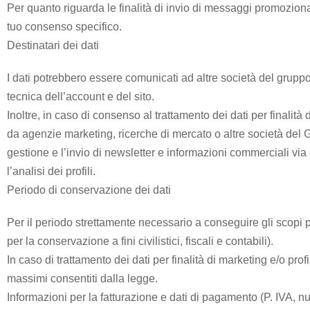
Psicologica
Per quanto riguarda le finalità di invio di messaggi promozionali 
tuo consenso specifico.
Destinatari dei dati
Servizio
CAF
I dati potrebbero essere comunicati ad altre società del grup
tecnica dell’account e del sito.
Disbrigo
Inoltre, in caso di consenso al trattamento dei dati per finalità
Pratiche
da agenzie marketing, ricerche di mercato o altre società del G
gestione e l’invio di newsletter e informazioni commerciali via e
l’analisi dei profili.
Assistenza
Periodo di conservazione dei dati
Legale
Per il periodo strettamente necessario a conseguire gli scopi per
per la conservazione a fini civilistici, fiscali e contabili).
Detrazione
In caso di trattamento dei dati per finalità di marketing e/o pro
Fiscale
massimi consentiti dalla legge.
Informazioni per la fatturazione e dati di pagamento (P. IVA, nu
Franchising