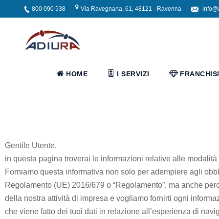
800 090 538
Via Ravegnana, 61, 48121 - Ravenna
info@
Home
I
HOME
I SERVIZI
FRANCHIS
Servizi
Servizi
Assistenziali
Gentile Utente,
in questa pagina troverai le informazioni relative alle modalità d
Assistenza
Forniamo questa informativa non solo per adempiere agli obbligh
ospedaliera
Regolamento (UE) 2016/679 o “Regolamento”, ma anche perché 
della nostra attività di impresa e vogliamo fornirti ogni informaz
Servizi
che viene fatto dei tuoi dati in relazione all’esperienza di navi