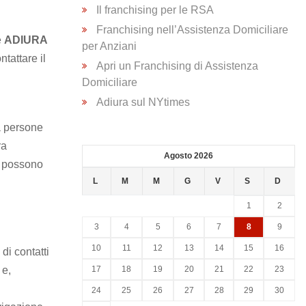
Il franchising per le RSA
Franchising nell’Assistenza Domiciliare
è
ADIURA
per Anziani
ntattare il
Apri un Franchising di Assistenza
Domiciliare
Adiura sul NYtimes
 a persone
ra
Agosto 2026
ti possono
L
M
M
G
V
S
D
1
2
3
4
5
6
7
8
9
10
11
12
13
14
15
16
di contatti
 e,
17
18
19
20
21
22
23
24
25
26
27
28
29
30