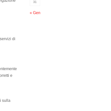
avigazione
31
« Gen
servizi di
lentemente
rretti e
i sulla