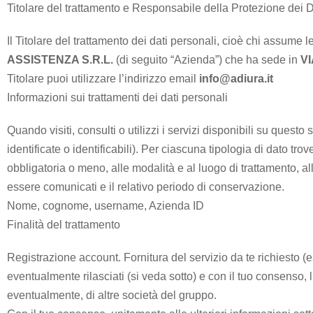
Medici
Titolare del trattamento e Responsabile della Protezione dei D
Specialistici
Il Titolare del trattamento dei dati personali, cioè chi assume le
ASSISTENZA S.R.L.
(di seguito “Azienda”) che ha sede in
V
Assistenza
Titolare puoi utilizzare l’indirizzo email
info@adiura.it
Infermieristica
Informazioni sui trattamenti dei dati personali
Quando visiti, consulti o utilizzi i servizi disponibili su questo
Prelievi a
identificate o identificabili). Per ciascuna tipologia di dato trov
Domicilio
obbligatoria o meno, alle modalità e al luogo di trattamento, al
essere comunicati e il relativo periodo di conservazione.
Medicazioni
Nome, cognome, username, Azienda ID
Finalità del trattamento
Lesioni
Registrazione account. Fornitura del servizio da te richiesto (es
da
eventualmente rilasciati (si veda sotto) e con il tuo consenso, 
Decubito
eventualmente, di altre società del gruppo.