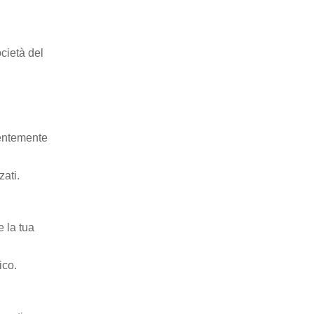
cietà del
lentemente
zati.
e la tua
ico.