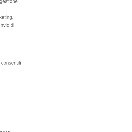
 gestione
keting,
invio di
 consentiti