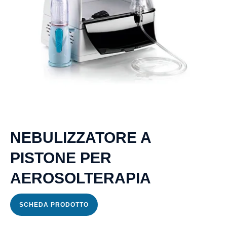
Psicologica
Servizio
CAF
Disbrigo
Pratiche
Assistenza
NEBULIZZATORE A
Legale
PISTONE PER
AEROSOLTERAPIA
Detrazione
Fiscale
SCHEDA PRODOTTO
Franchising