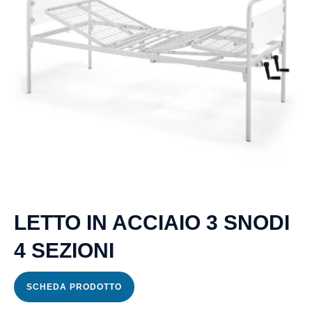
Letto e
snodi
4
sezioni
Lotto a
1
snodo
2
sezioni
Letto
LETTO IN ACCIAIO 3 SNODI
elettrico
4 SEZIONI
Misuratore
pressione
SCHEDA PRODOTTO
Nebulizzatore