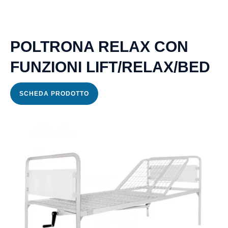
I
Nostri
POLTRONA RELAX CON
Centri
FUNZIONI LIFT/RELAX/BED
Contatti
SCHEDA PRODOTTO
News
Apparecchiature
elettromedicali
Aerosol
a
pistone