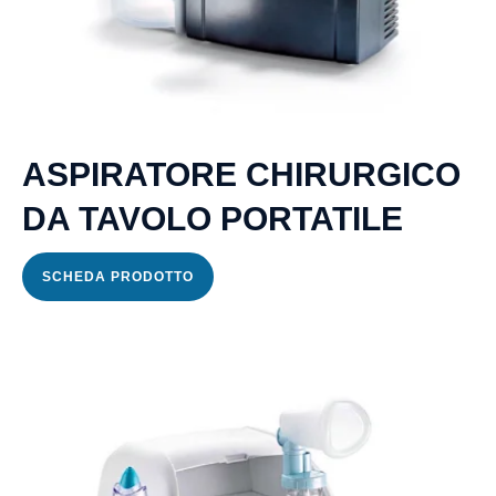
Trasporto
Disabili
Dimissioni
Ospedaliere
ASPIRATORE CHIRURGICO
DA TAVOLO PORTATILE
Servizio di
Fisioterapia
SCHEDA PRODOTTO
Servizio
di
Podologia
Consulenza