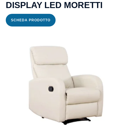
DISPLAY LED MORETTI
Formula
Comunità
SCHEDA PRODOTTO
Alloggio
Formula
Centro
Diurno
Formula
RSA
Ambulatorio
di
Prossimità