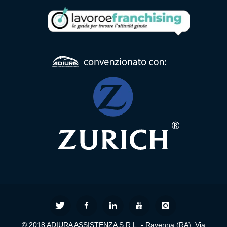
© 2018 ADIURA ASSISTENZA S.R.L. - Ravenna (RA), Via