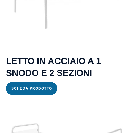
Aspiratore
chirurgico
Bidet
Elettronico
Carrozzina
LETTO IN ACCIAIO A 1
Copriletto
SNODO E 2 SEZIONI
Deambulatore
in acciaio
SCHEDA PRODOTTO
Detergenti
Dispositivo
antirussamento
Duetto