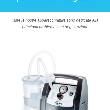
Medici
Specialistici
Tutte le nostre apparecchiature sono dedicate alla
Assistenza
principali problematiche degli anziani.
Infermieristica
Prelievi a
Domicilio
Medicazioni
Lesioni
da
Decubito