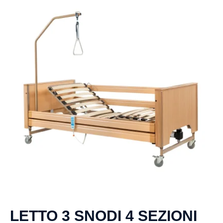
a pistone
Poltrona
Relax
Pulsimetro
a dito
Sollevatore
pro-lift
Tuta
degente
CPS
Tele
Medicina
LETTO 3 SNODI 4 SEZIONI