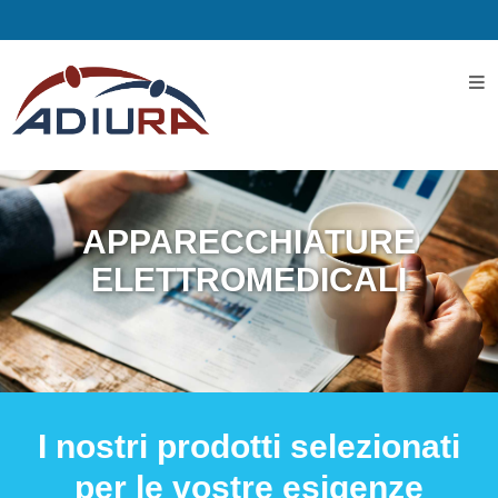
Home
I
Servizi
APPARECCHIATURE
Servizi
ELETTROMEDICALI
Assistenziali
Assistenza
ospedaliera
I nostri prodotti selezionati
Servizi
per le vostre esigenze