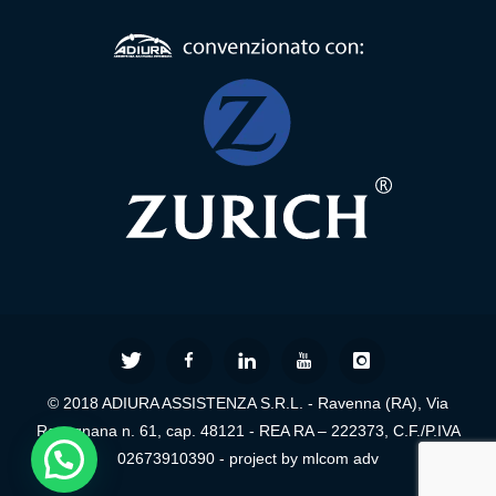
Formula
Web
Agency
Formula
Corner
Formula
Agenzia
© 2018 ADIURA ASSISTENZA S.R.L. - Ravenna (RA), Via
Formula
Ravegnana n. 61, cap. 48121 - REA RA – 222373, C.F./P.IVA
Casa
02673910390 - project by mlcom adv
Famiglia