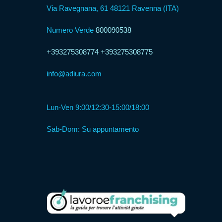
Psicologica
Via Ravegnana, 61 48121 Ravenna (ITA)
Numero Verde
800090538
Servizio
CAF
+393275308774
+393275308775
info@adiura.com
Disbrigo
Pratiche
Lun-Ven 9:00/12:30-15:00/18:00
Assistenza
Sab-Dom: Su appuntamento
Legale
Detrazione
Fiscale
Franchising