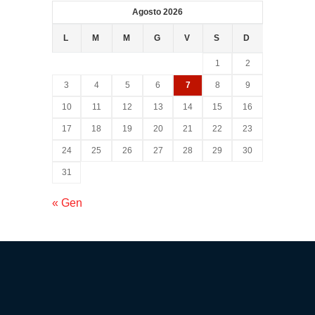
Agosto 2026
Trasporto
Disabili
L
M
M
G
V
S
D
1
2
Dimissioni
3
4
5
6
7
8
9
Ospedaliere
10
11
12
13
14
15
16
17
18
19
20
21
22
23
Servizio di
24
25
26
27
28
29
30
Fisioterapia
31
« Gen
Servizio
di
Podologia
Consulenza