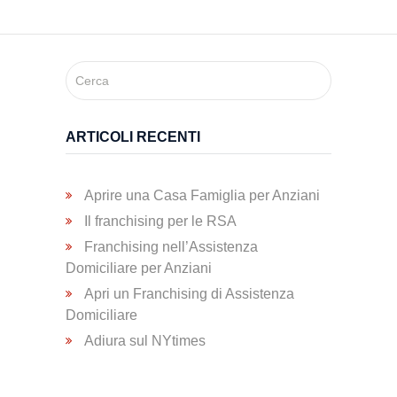
Medici
Specialistici
Assistenza
Infermieristica
ARTICOLI RECENTI
Prelievi a
Domicilio
Aprire una Casa Famiglia per Anziani
Il franchising per le RSA
Franchising nell’Assistenza
Medicazioni
Domiciliare per Anziani
Apri un Franchising di Assistenza
Domiciliare
Lesioni
da
Adiura sul NYtimes
Decubito