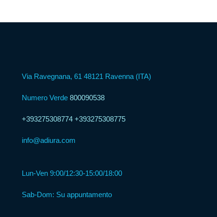
Psicologica
Servizio
CAF
Via Ravegnana, 61 48121 Ravenna (ITA)
Disbrigo
Pratiche
Numero Verde
800090538
+393275308774
+393275308775
Assistenza
Legale
info@adiura.com
Detrazione
Lun-Ven 9:00/12:30-15:00/18:00
Fiscale
Sab-Dom: Su appuntamento
Franchising