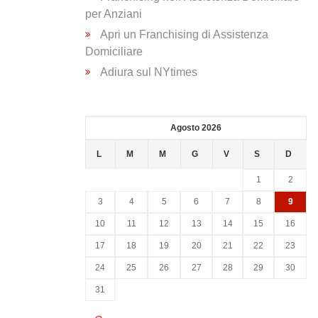
per Anziani
Apri un Franchising di Assistenza
Domiciliare
Adiura sul NYtimes
Agosto 2026
L
M
M
G
V
S
D
1
2
3
4
5
6
7
8
9
10
11
12
13
14
15
16
17
18
19
20
21
22
23
24
25
26
27
28
29
30
31