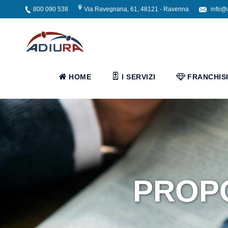
800 090 538
Via Ravegnana, 61, 48121 - Ravenna
info@
Home
I
HOME
I SERVIZI
FRANCHIS
Servizi
Servizi
Assistenziali
Assistenza
PROPO
ospedaliera
Servizi