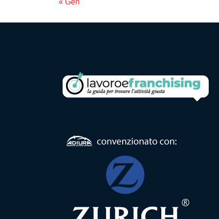
« Gen