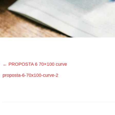
Medici
Specialistici
Assistenza
Infermieristica
Prelievi a
Domicilio
←
PROPOSTA 6 70×100 curve
Medicazioni
proposta-6-70x100-curve-2
Lesioni
da
Decubito