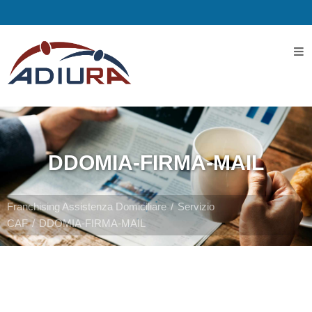
Home
I
Servizi
DDOMIA-FIRMA-MAIL
Servizi
Assistenziali
Franchising Assistenza Domiciliare
Servizio
CAF
DDOMIA-FIRMA-MAIL
Assistenza
ospedaliera
Servizi