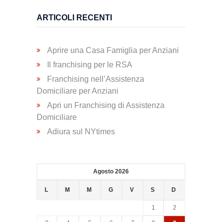
Trasporto
ARTICOLI RECENTI
Disabili
Aprire una Casa Famiglia per Anziani
Dimissioni
Il franchising per le RSA
Ospedaliere
Franchising nell’Assistenza
Domiciliare per Anziani
Apri un Franchising di Assistenza
Servizio di
Domiciliare
Fisioterapia
Adiura sul NYtimes
Servizio
di
Agosto 2026
Podologia
L
M
M
G
V
S
D
1
2
Consulenza