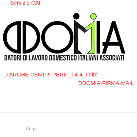
Medici
←
Servizio CAF
Specialistici
Assistenza
Infermieristica
Prelievi a
Domicilio
_TARGHE CENTRI PERIF_04-4_ridim
DDOMIA-FIRMA-MAIL
Medicazioni
Lesioni
da
Decubito