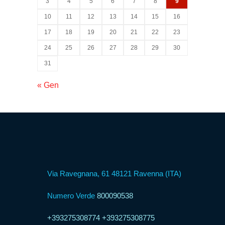
Psicologica
3
4
5
6
7
8
9
10
11
12
13
14
15
16
17
18
19
20
21
22
23
Servizio
CAF
24
25
26
27
28
29
30
31
Disbrigo
« Gen
Pratiche
Assistenza
Legale
Via Ravegnana, 61 48121 Ravenna (ITA)
Detrazione
Fiscale
Numero Verde
800090538
+393275308774
+393275308775
Franchising