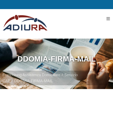
Home
I
Servizi
DDOMIA-FIRMA-MAIL
Servizi
Assistenziali
Franchising Assistenza Domiciliare
Servizio
CAF
DDOMIA-FIRMA-MAIL
Assistenza
ospedaliera
Servizi