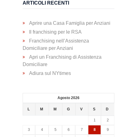
ARTICOLI RECENTI
Trasporto
Disabili
Aprire una Casa Famiglia per Anziani
Il franchising per le RSA
Dimissioni
Franchising nell’Assistenza
Ospedaliere
Domiciliare per Anziani
Apri un Franchising di Assistenza
Domiciliare
Servizio di
Fisioterapia
Adiura sul NYtimes
Servizio
Agosto 2026
di
Podologia
L
M
M
G
V
S
D
1
2
3
4
5
6
7
8
9
Consulenza