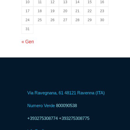
Psicologica
10
11
12
13
14
15
16
17
18
19
20
21
22
23
24
25
26
27
28
29
30
Servizio
CAF
31
« Gen
Disbrigo
Pratiche
Assistenza
Legale
Via Ravegnana, 61 48121 Ravenna (ITA)
Detrazione
Numero Verde
800090538
Fiscale
+393275308774
+393275308775
Franchising