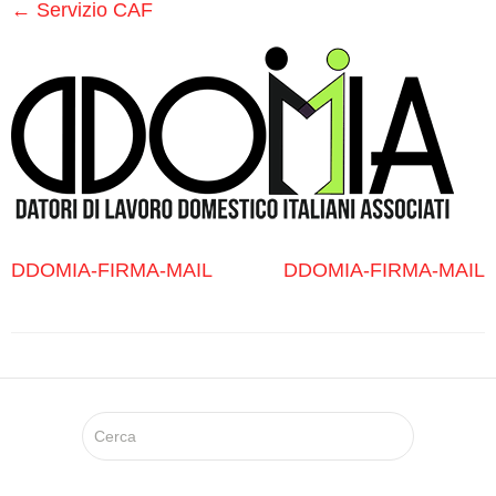
Medici
←
Servizio CAF
Specialistici
Assistenza
Infermieristica
Prelievi a
Domicilio
DDOMIA-FIRMA-MAIL
DDOMIA-FIRMA-MAIL
Medicazioni
Lesioni
da
Decubito