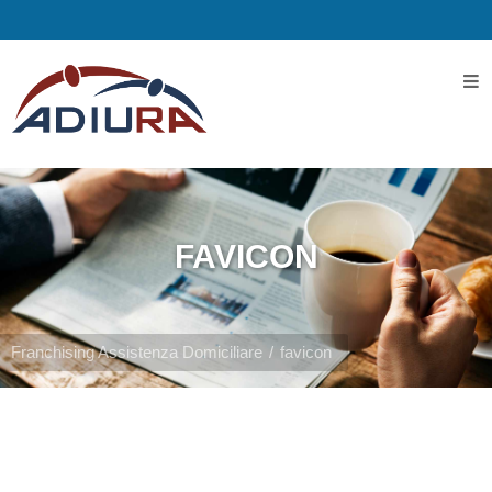
Home
I
Servizi
FAVICON
Servizi
Assistenziali
Franchising Assistenza Domiciliare
favicon
Assistenza
ospedaliera
Servizi