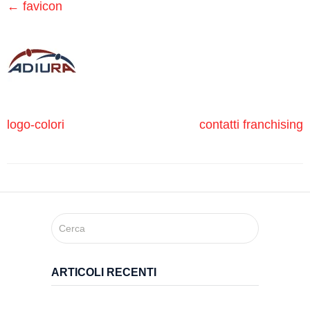
Medici
←
favicon
Specialistici
Assistenza
Infermieristica
logo-colori
contatti franchising
Prelievi a
Domicilio
Medicazioni
Lesioni
da
ARTICOLI RECENTI
Decubito