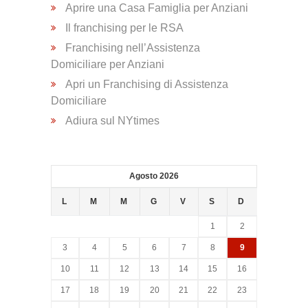
Aprire una Casa Famiglia per Anziani
Trasporto
Il franchising per le RSA
Disabili
Franchising nell’Assistenza
Domiciliare per Anziani
Dimissioni
Apri un Franchising di Assistenza
Ospedaliere
Domiciliare
Adiura sul NYtimes
Servizio di
Fisioterapia
Agosto 2026
L
M
M
G
V
S
D
Servizio
1
2
di
Podologia
3
4
5
6
7
8
9
10
11
12
13
14
15
16
17
18
19
20
21
22
23
Consulenza