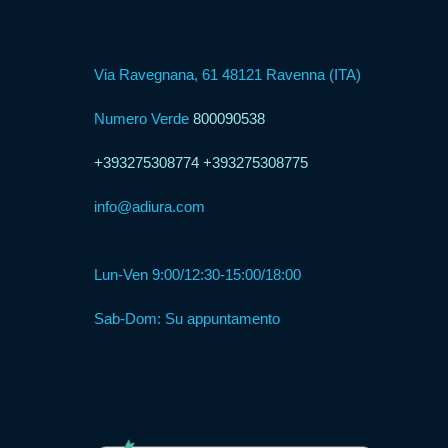
Formula
Via Ravegnana, 61 48121 Ravenna (ITA)
Web
Agency
Numero Verde
800090538
+393275308774
+393275308775
Formula
info@adiura.com
Corner
Lun-Ven 9:00/12:30-15:00/18:00
Formula
Agenzia
Sab-Dom: Su appuntamento
Formula
Casa
Famiglia