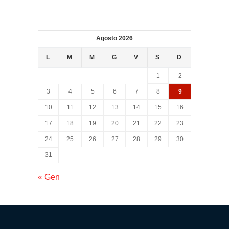
Psicologica
Servizio
Agosto 2026
CAF
L
M
M
G
V
S
D
1
2
Disbrigo
3
4
5
6
7
8
9
Pratiche
10
11
12
13
14
15
16
17
18
19
20
21
22
23
Assistenza
24
25
26
27
28
29
30
Legale
31
« Gen
Detrazione
Fiscale
Franchising