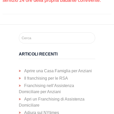
servizio 24 ore della propria badante convivente.
Trasporto
Disabili
Dimissioni
Ospedaliere
ARTICOLI RECENTI
Servizio di
Fisioterapia
Aprire una Casa Famiglia per Anziani
Il franchising per le RSA
Servizio
di
Franchising nell’Assistenza
Podologia
Domiciliare per Anziani
Apri un Franchising di Assistenza
Domiciliare
Consulenza
Adiura sul NYtimes