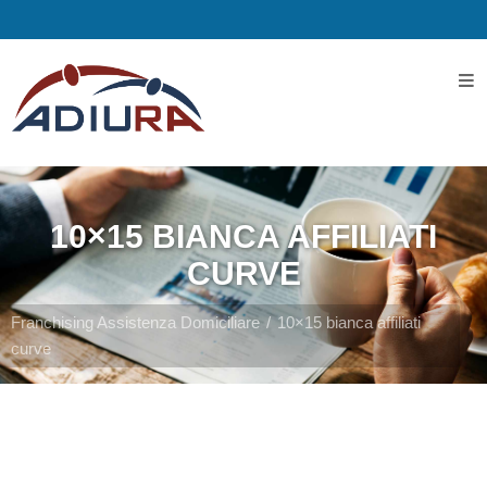
Home
I
Servizi
10×15 BIANCA AFFILIATI
Servizi
CURVE
Assistenziali
Franchising Assistenza Domiciliare
10×15 bianca affiliati
curve
Assistenza
ospedaliera
Servizi