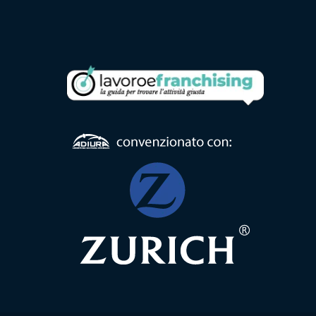
Formula
Web
Agency
Formula
Corner
Formula
Agenzia
Formula
Casa
Famiglia