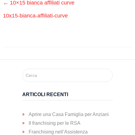
Medici
←
10×15 bianca affiliati curve
Specialistici
10x15-bianca-affiliati-curve
Assistenza
Infermieristica
Prelievi a
Domicilio
Medicazioni
ARTICOLI RECENTI
Lesioni
Aprire una Casa Famiglia per Anziani
da
Decubito
Il franchising per le RSA
Franchising nell’Assistenza