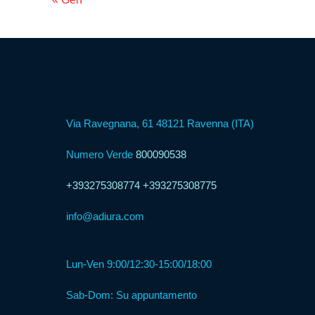
Psicologica
Servizio
CAF
Disbrigo
Via Ravegnana, 61 48121 Ravenna (ITA)
Pratiche
Numero Verde
800090538
Assistenza
+393275308774
+393275308775
Legale
info@adiura.com
Detrazione
Lun-Ven 9:00/12:30-15:00/18:00
Fiscale
Sab-Dom: Su appuntamento
Franchising