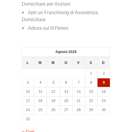
Domiciliare per Anziani
Trasporto
Apri un Franchising di Assistenza
Disabili
Domiciliare
Adiura sul NYtimes
Dimissioni
Ospedaliere
Agosto 2026
Servizio di
L
M
M
G
V
S
D
Fisioterapia
1
2
3
4
5
6
7
8
9
Servizio
10
11
12
13
14
15
16
di
17
18
19
20
21
22
23
Podologia
24
25
26
27
28
29
30
31
Consulenza
« Gen