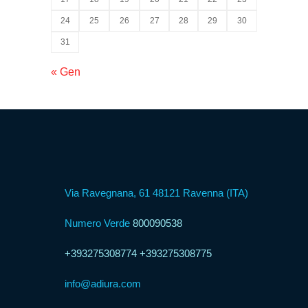
24
25
26
27
28
29
30
31
Formula
Web
« Gen
Agency
Formula
Corner
Via Ravegnana, 61 48121 Ravenna (ITA)
Formula
Agenzia
Numero Verde
800090538
+393275308774
+393275308775
Formula
Casa
info@adiura.com
Famiglia