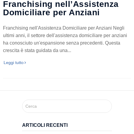
Franchising nell’Assistenza
Trasporto
Domiciliare per Anziani
Disabili
Franchising nell'Assistenza Domiciliare per Anziani Negli
ultimi anni, il settore dell'assistenza domiciliare per anziani
Dimissioni
ha conosciuto un'espansione senza precedenti. Questa
Ospedaliere
crescita è stata guidata da una...
Leggi tutto
Servizio di
Fisioterapia
Servizio
di
Podologia
ARTICOLI RECENTI
Consulenza