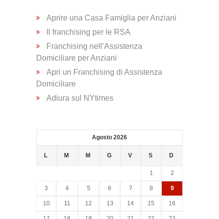
Psicologica
Aprire una Casa Famiglia per Anziani
Il franchising per le RSA
Servizio
Franchising nell’Assistenza
CAF
Domiciliare per Anziani
Apri un Franchising di Assistenza
Disbrigo
Domiciliare
Pratiche
Adiura sul NYtimes
Assistenza
Agosto 2026
Legale
L
M
M
G
V
S
D
Detrazione
1
2
Fiscale
3
4
5
6
7
8
9
10
11
12
13
14
15
16
Franchising
17
18
19
20
21
22
23