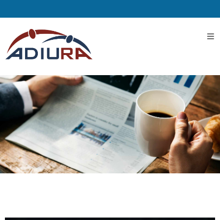
Home
I
Servizi
Servizi
Assistenziali
Assistenza
ospedaliera
Servizi