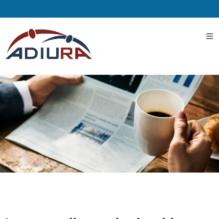
Home
I
Servizi
Servizi
Assistenziali
Assistenza
ospedaliera
Servizi