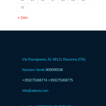
Psicologica
31
Servizio
« Gen
CAF
Disbrigo
Pratiche
Via Ravegnana, 61 48121 Ravenna (ITA)
Assistenza
Legale
Numero Verde
800090538
+393275308774
+393275308775
Detrazione
Fiscale
info@adiura.com
Franchising