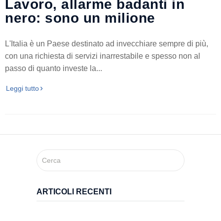
Lavoro, allarme badanti in
Medici
Specialistici
nero: sono un milione
L'Italia è un Paese destinato ad invecchiare sempre di più,
Assistenza
con una richiesta di servizi inarrestabile e spesso non al
Infermieristica
passo di quanto investe la...
Leggi tutto
Prelievi a
Domicilio
Medicazioni
Lesioni
da
ARTICOLI RECENTI
Decubito