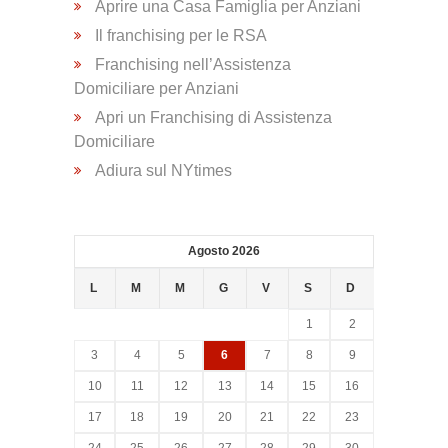
Aprire una Casa Famiglia per Anziani
Trasporto
Il franchising per le RSA
Disabili
Franchising nell’Assistenza
Domiciliare per Anziani
Apri un Franchising di Assistenza
Dimissioni
Domiciliare
Ospedaliere
Adiura sul NYtimes
Servizio di
Fisioterapia
Agosto 2026
L
M
M
G
V
S
D
Servizio
1
2
di
Podologia
3
4
5
6
7
8
9
10
11
12
13
14
15
16
17
18
19
20
21
22
23
Consulenza
24
25
26
27
28
29
30