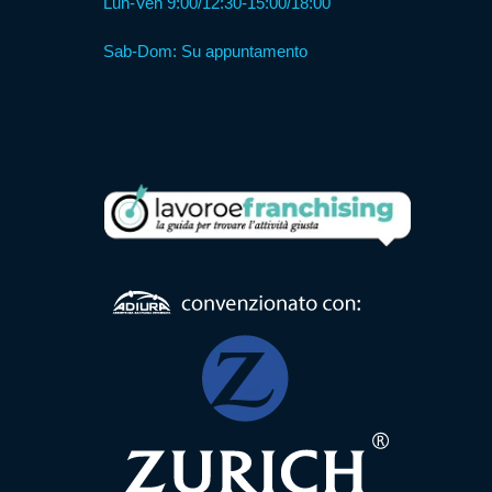
Lun-Ven 9:00/12:30-15:00/18:00
Sab-Dom: Su appuntamento
Formula
Web
Agency
Formula
Corner
Formula
Agenzia
Formula
Casa
Famiglia