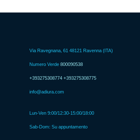
Formula
Web
Agency
Via Ravegnana, 61 48121 Ravenna (ITA)
Formula
Numero Verde
800090538
Corner
+393275308774
+393275308775
Formula
info@adiura.com
Agenzia
Lun-Ven 9:00/12:30-15:00/18:00
Formula
Casa
Sab-Dom: Su appuntamento
Famiglia