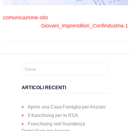
Trasporto
Disabili
comunicazione-sito
Giovani_Imprenditori_Confindustria-1
Dimissioni
Ospedaliere
Servizio di
Fisioterapia
ARTICOLI RECENTI
Servizio
di
Podologia
Aprire una Casa Famiglia per Anziani
Il franchising per le RSA
Franchising nell’Assistenza
Consulenza
Domiciliare per Anziani