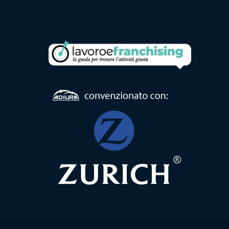
Formula
Comunità
Alloggio
Formula
Centro
Diurno
Formula
RSA
Ambulatorio
di
Prossimità