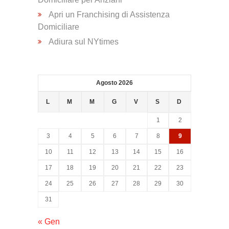
Psicologica
Apri un Franchising di Assistenza
Domiciliare
Servizio
Adiura sul NYtimes
CAF
Agosto 2026
Disbrigo
Pratiche
L
M
M
G
V
S
D
1
2
Assistenza
3
4
5
6
7
8
9
Legale
10
11
12
13
14
15
16
17
18
19
20
21
22
23
Detrazione
24
25
26
27
28
29
30
Fiscale
31
« Gen
Franchising