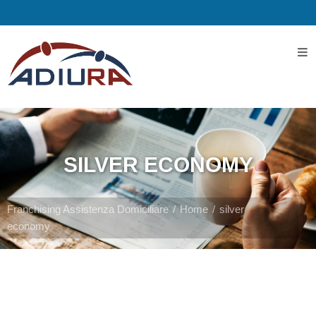
Home
I
Servizi
SILVER ECONOMY
Servizi
Assistenziali
Franchising Assistenza Domiciliare
Home
silver
economy
Assistenza
ospedaliera
Servizi