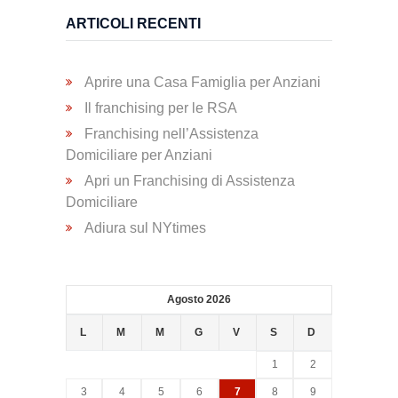
Trasporto
ARTICOLI RECENTI
Disabili
Aprire una Casa Famiglia per Anziani
Dimissioni
Il franchising per le RSA
Ospedaliere
Franchising nell’Assistenza
Domiciliare per Anziani
Apri un Franchising di Assistenza
Servizio di
Domiciliare
Fisioterapia
Adiura sul NYtimes
Servizio
di
Agosto 2026
Podologia
L
M
M
G
V
S
D
1
2
Consulenza
3
4
5
6
7
8
9