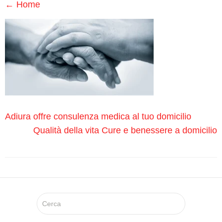
Medici
←
Home
Specialistici
Assistenza
Infermieristica
Prelievi a
Domicilio
Adiura offre consulenza medica al tuo domicilio
Qualità della vita Cure e benessere a domicilio
Medicazioni
Lesioni
da
Decubito