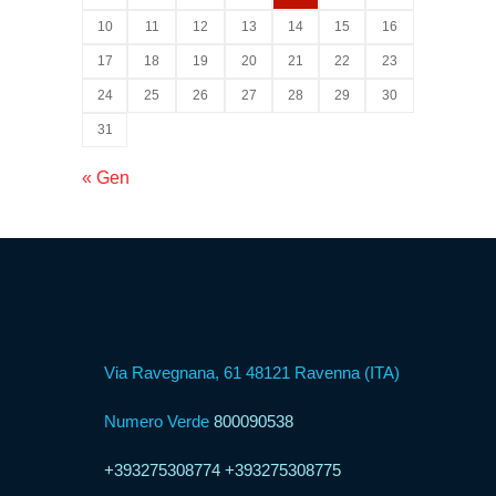
Psicologica
10
11
12
13
14
15
16
17
18
19
20
21
22
23
Servizio
24
25
26
27
28
29
30
CAF
31
« Gen
Disbrigo
Pratiche
Assistenza
Legale
Via Ravegnana, 61 48121 Ravenna (ITA)
Detrazione
Fiscale
Numero Verde
800090538
+393275308774
+393275308775
Franchising