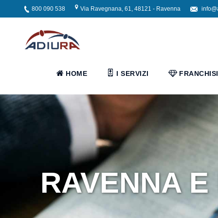
800 090 538
Via Ravegnana, 61, 48121 - Ravenna
info@
Home
I
HOME
I SERVIZI
FRANCHIS
Servizi
Servizi
Assistenziali
Assistenza
RAVENNA E 
ospedaliera
Servizi