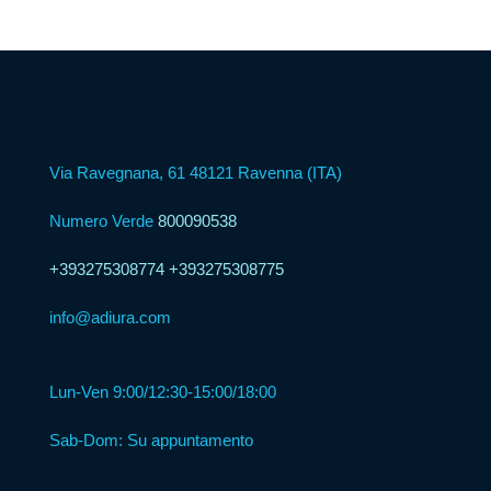
Psicologica
Servizio
CAF
Via Ravegnana, 61 48121 Ravenna (ITA)
Disbrigo
Pratiche
Numero Verde
800090538
+393275308774
+393275308775
Assistenza
Legale
info@adiura.com
Detrazione
Lun-Ven 9:00/12:30-15:00/18:00
Fiscale
Sab-Dom: Su appuntamento
Franchising