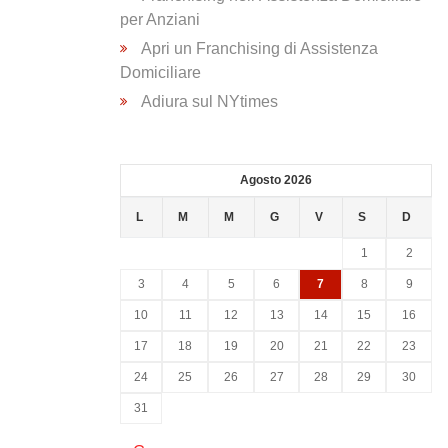
per Anziani
Apri un Franchising di Assistenza
Domiciliare
Adiura sul NYtimes
Agosto 2026
L
M
M
G
V
S
D
1
2
3
4
5
6
7
8
9
10
11
12
13
14
15
16
17
18
19
20
21
22
23
24
25
26
27
28
29
30
31