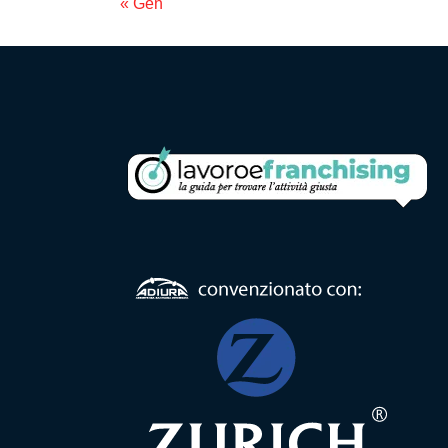
« Gen