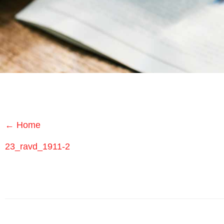
Medici
Specialistici
Assistenza
Infermieristica
Prelievi a
Domicilio
←
Home
Medicazioni
23_ravd_1911-2
Lesioni
da
Decubito