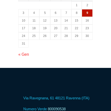
Psicologica
1
2
3
4
5
6
7
8
9
Servizio
10
11
12
13
14
15
16
CAF
17
18
19
20
21
22
23
24
25
26
27
28
29
30
Disbrigo
31
Pratiche
« Gen
Assistenza
Legale
Detrazione
Fiscale
Via Ravegnana, 61 48121 Ravenna (ITA)
Numero Verde
800090538
Franchising