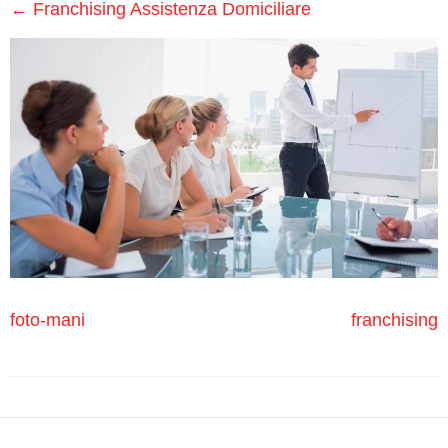
Medici
←
Franchising Assistenza Domiciliare
Specialistici
Assistenza
Infermieristica
Prelievi a
Domicilio
Medicazioni
foto-mani
franchising
Lesioni
da
Decubito