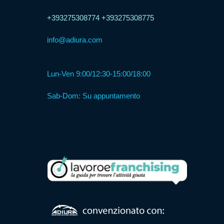
+393275308774
+393275308775
Formula
info@adiura.com
Web
Agency
Lun-Ven 9:00/12:30-15:00/18:00
Formula
Sab-Dom: Su appuntamento
Corner
Formula
Agenzia
Formula
Casa
Famiglia