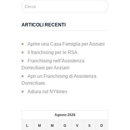
Trasporto
Disabili
ARTICOLI RECENTI
Dimissioni
Ospedaliere
Aprire una Casa Famiglia per Anziani
Il franchising per le RSA
Franchising nell’Assistenza
Servizio di
Domiciliare per Anziani
Fisioterapia
Apri un Franchising di Assistenza
Domiciliare
Servizio
Adiura sul NYtimes
di
Podologia
Agosto 2026
Consulenza
L
M
M
G
V
S
D