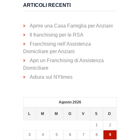
ARTICOLI RECENTI
Trasporto
Disabili
Aprire una Casa Famiglia per Anziani
Il franchising per le RSA
Dimissioni
Franchising nell’Assistenza
Ospedaliere
Domiciliare per Anziani
Apri un Franchising di Assistenza
Servizio di
Domiciliare
Fisioterapia
Adiura sul NYtimes
Servizio
Agosto 2026
di
Podologia
L
M
M
G
V
S
D
1
2
Consulenza
3
4
5
6
7
8
9