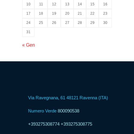
Psicologica
10
11
12
13
14
15
16
17
18
19
20
21
22
23
Servizio
24
25
26
27
28
29
30
CAF
31
« Gen
Disbrigo
Pratiche
Assistenza
Legale
Via Ravegnana, 61 48121 Ravenna (ITA)
Detrazione
Numero Verde
800090538
Fiscale
+393275308774
+393275308775
Franchising