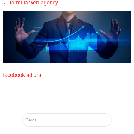
Medici
←
formula web agency
Specialistici
Assistenza
Infermieristica
Prelievi a
Domicilio
facebook adiura
Medicazioni
Lesioni
da
Decubito