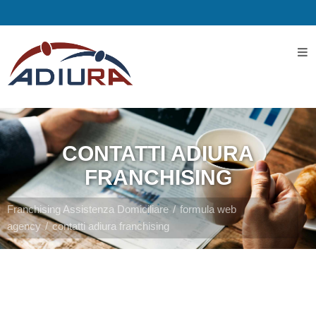
Home
I
Servizi
CONTATTI ADIURA
Servizi
FRANCHISING
Assistenziali
Franchising Assistenza Domiciliare
formula web
agency
contatti adiura franchising
Assistenza
ospedaliera
Servizi