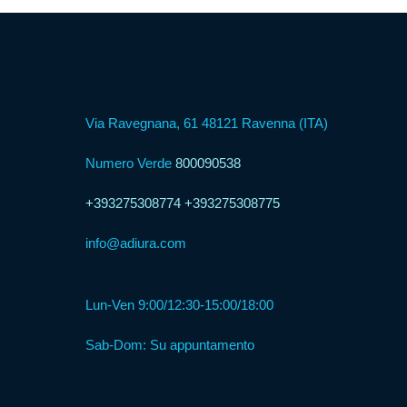
Formula
Web
Agency
Via Ravegnana, 61 48121 Ravenna (ITA)
Numero Verde
800090538
Formula
Corner
+393275308774
+393275308775
info@adiura.com
Formula
Agenzia
Lun-Ven 9:00/12:30-15:00/18:00
Formula
Sab-Dom: Su appuntamento
Casa
Famiglia