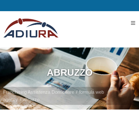
Home
I
Servizi
ABRUZZO
Servizi
Assistenziali
Franchising Assistenza Domiciliare
formula web
agency
abruzzo
Assistenza
ospedaliera
Servizi