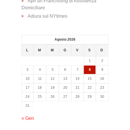
Psicologica
Apri un Franchising di Assistenza
Domiciliare
Adiura sul NYtimes
Servizio
CAF
Agosto 2026
Disbrigo
L
M
M
G
V
S
D
Pratiche
1
2
3
4
5
6
7
8
9
Assistenza
10
11
12
13
14
15
16
Legale
17
18
19
20
21
22
23
24
25
26
27
28
29
30
Detrazione
31
Fiscale
« Gen
Franchising