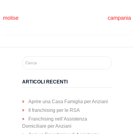
Trasporto
Disabili
molise
campania
Dimissioni
Ospedaliere
Servizio di
Fisioterapia
ARTICOLI RECENTI
Servizio
di
Aprire una Casa Famiglia per Anziani
Podologia
Il franchising per le RSA
Franchising nell’Assistenza
Domiciliare per Anziani
Consulenza