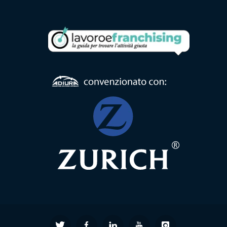
Formula
Comunità
Alloggio
Formula
Centro
Diurno
Formula
RSA
Ambulatorio
di
Prossimità