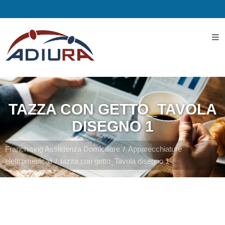
Home
I
Servizi
TAZZA CON GETTO_TAVOLA
Servizi
DISEGNO 1
Assistenziali
Franchising Assistenza Domiciliare
Apparecchiature
elettromedicali
tazza con getto_Tavola disegno 1
Assistenza
ospedaliera
Servizi