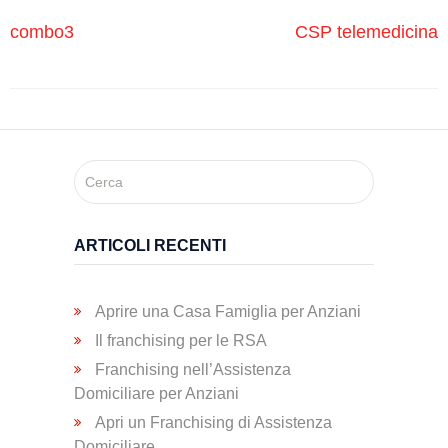
Trasporto
combo3
CSP telemedicina
Disabili
Dimissioni
Ospedaliere
Servizio di
Fisioterapia
ARTICOLI RECENTI
Servizio
Aprire una Casa Famiglia per Anziani
di
Il franchising per le RSA
Podologia
Franchising nell’Assistenza
Domiciliare per Anziani
Apri un Franchising di Assistenza
Consulenza
Domiciliare