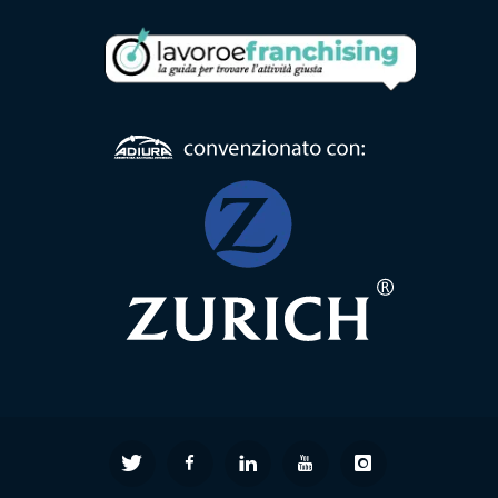
Formula
Comunità
Alloggio
Formula
Centro
Diurno
Formula
RSA
Ambulatorio
di
Prossimità