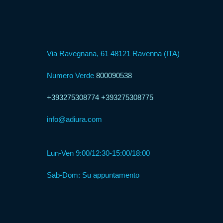
Formula
Web
Via Ravegnana, 61 48121 Ravenna (ITA)
Agency
Numero Verde
800090538
Formula
+393275308774
+393275308775
Corner
info@adiura.com
Formula
Agenzia
Lun-Ven 9:00/12:30-15:00/18:00
Sab-Dom: Su appuntamento
Formula
Casa
Famiglia