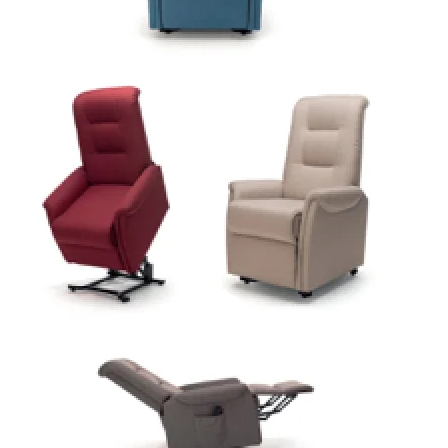
Trasporto
Disabili
Dimissioni
Ospedaliere
Servizio di
Fisioterapia
Servizio
di
Podologia
Consulenza