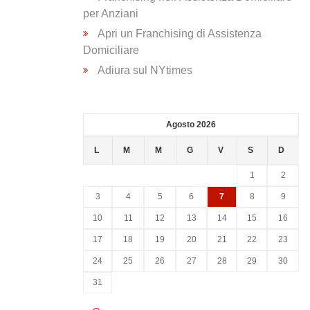
per Anziani
Apri un Franchising di Assistenza
Domiciliare
Adiura sul NYtimes
Agosto 2026
L
M
M
G
V
S
D
1
2
3
4
5
6
7
8
9
10
11
12
13
14
15
16
17
18
19
20
21
22
23
24
25
26
27
28
29
30
31