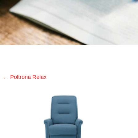
Medici
Specialistici
Assistenza
Infermieristica
Prelievi a
Domicilio
←
Poltrona Relax
Medicazioni
Lesioni
da
Decubito