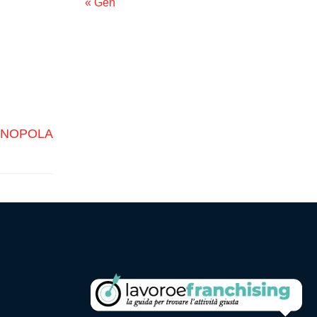
« Gen
ANOPOLA