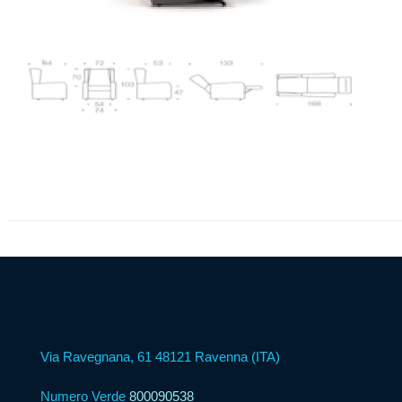
Psicologica
Servizio
CAF
Disbrigo
Pratiche
Assistenza
Legale
Detrazione
Fiscale
Via Ravegnana, 61 48121 Ravenna (ITA)
Numero Verde
800090538
Franchising