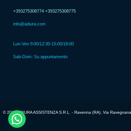
+393275308774
+393275308775
Formula
info@adiura.com
Web
Agency
Lun-Ven 9:00/12:30-15:00/18:00
Formula
Sab-Dom: Su appuntamento
Corner
Formula
Agenzia
Formula
© 2018 ADIURA ASSISTENZA S.R.L. - Ravenna (RA), Via Ravegnana n
Casa
Famiglia