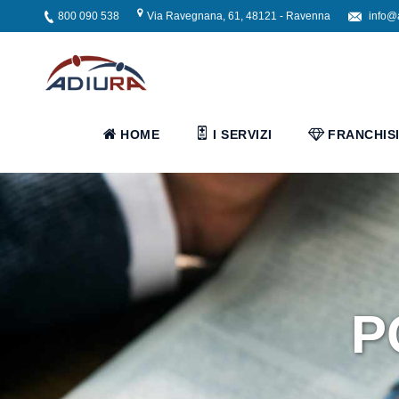
800 090 538
Via Ravegnana, 61, 48121 - Ravenna
info@
Home
I
HOME
I SERVIZI
FRANCHIS
Servizi
Servizi
Assistenziali
Assistenza
P
ospedaliera
Servizi