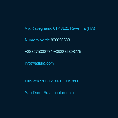
Formula
Web
Via Ravegnana, 61 48121 Ravenna (ITA)
Agency
Numero Verde
800090538
Formula
+393275308774
+393275308775
Corner
info@adiura.com
Formula
Agenzia
Lun-Ven 9:00/12:30-15:00/18:00
Sab-Dom: Su appuntamento
Formula
Casa
Famiglia