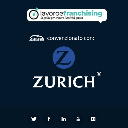
Formula
Comunità
Alloggio
Formula
Centro
Diurno
Formula
RSA
Ambulatorio
di
Prossimità