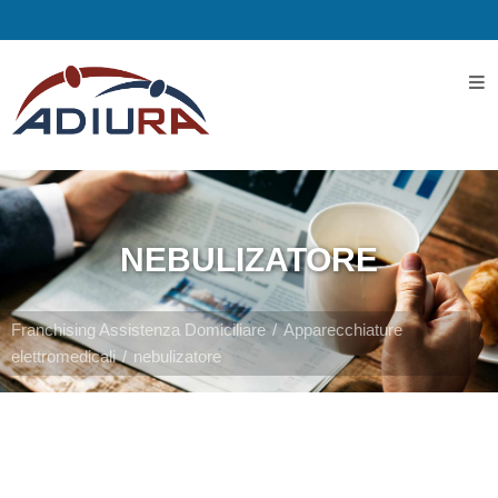
Home
I
Servizi
NEBULIZATORE
Servizi
Assistenziali
Franchising Assistenza Domiciliare
Apparecchiature
elettromedicali
nebulizatore
Assistenza
ospedaliera
Servizi