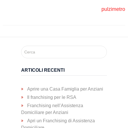
Trasporto
pulzimetro
Disabili
Dimissioni
Ospedaliere
Servizio di
Fisioterapia
ARTICOLI RECENTI
Servizio
Aprire una Casa Famiglia per Anziani
di
Il franchising per le RSA
Podologia
Franchising nell’Assistenza
Domiciliare per Anziani
Apri un Franchising di Assistenza
Consulenza
Domiciliare