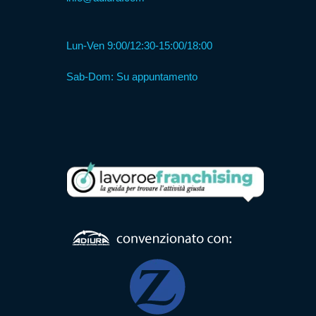
I
Lun-Ven 9:00/12:30-15:00/18:00
Nostri
Centri
Sab-Dom: Su appuntamento
Contatti
News
Apparecchiature
elettromedicali
Aerosol
a
pistone