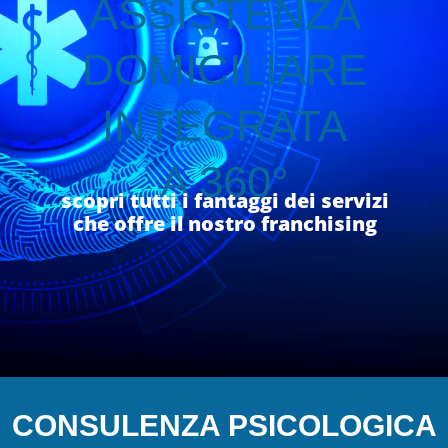
ASSISTENZA
Medici
Specialistici
DOMICILIARE
Assistenza
INTEGRATA
Infermieristica
A 360°
Prelievi a
scopri tutti i fantaggi dei servizi
Domicilio
che offre il nostro franchising
Medicazioni
Lesioni
da
Decubito
CONSULENZA PSICOLOGICA