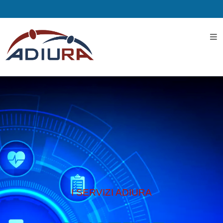
Home
I
Servizi
Servizi
Assistenziali
Assistenza
ospedaliera
I SERVIZI ADIURA
Servizi