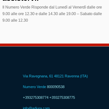
Il Numero Verde Risponde dal Lunedì al Venerdì dalle ore
Formula
9.00 alle ore 12.30 e dalle 14.30 alle 19.00 – Sabato dalle
Comunità
9.00 alle 12.30
Alloggio
Formula
Centro
Diurno
Formula
RSA
Via Ravegnana, 61 48121 Ravenna (ITA)
Numero Verde
800090538
Ambulatorio
di
+393275308774
+393275308775
Prossimità
info@adiura.com