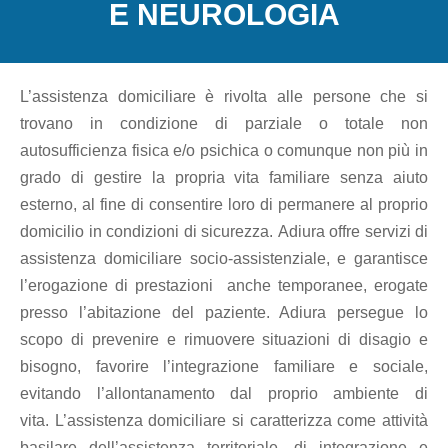
E NEUROLOGIA
Trasporto
Disabili
L’assistenza domiciliare è rivolta alle persone che si
Dimissioni
trovano in condizione di parziale o totale non
Ospedaliere
autosufficienza fisica e/o psichica o comunque non più in
grado di gestire la propria vita familiare senza aiuto
esterno, al fine di consentire loro di permanere al proprio
Servizio di
domicilio in condizioni di sicurezza. Adiura offre servizi di
Fisioterapia
assistenza domiciliare socio-assistenziale, e garantisce
l’erogazione di prestazioni anche temporanee, erogate
Servizio
presso l’abitazione del paziente. Adiura persegue lo
di
scopo di prevenire e rimuovere situazioni di disagio e
Podologia
bisogno, favorire l’integrazione familiare e sociale,
evitando l’allontanamento dal proprio ambiente di
vita. L’assistenza domiciliare si caratterizza come attività
Consulenza
basilare dell’assistenza territoriale, di integrazione e