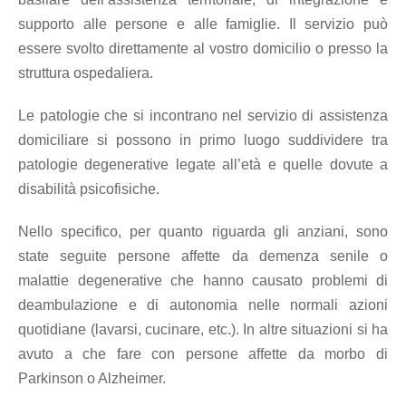
Psicologica
supporto alle persone e alle famiglie. Il servizio può
essere svolto direttamente al vostro domicilio o presso la
Servizio
struttura ospedaliera.
CAF
Le patologie che si incontrano nel servizio di assistenza
domiciliare si possono in primo luogo suddividere tra
Disbrigo
patologie degenerative legate all’età e quelle dovute a
Pratiche
disabilità psicofisiche.
Nello specifico, per quanto riguarda gli anziani, sono
Assistenza
state seguite persone affette da demenza senile o
Legale
malattie degenerative che hanno causato problemi di
deambulazione e di autonomia nelle normali azioni
Detrazione
quotidiane (lavarsi, cucinare, etc.). In altre situazioni si ha
Fiscale
avuto a che fare con persone affette da morbo di
Parkinson o Alzheimer.
Franchising